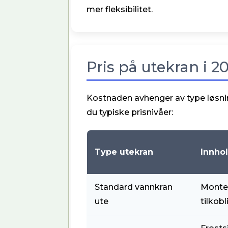
mer fleksibilitet.
Pris på utekran i 2
Kostnaden avhenger av type løsni
du typiske prisnivåer:
Type utekran
Innho
Standard vannkran
Monter
ute
tilkobl