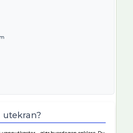
em
g utekran?