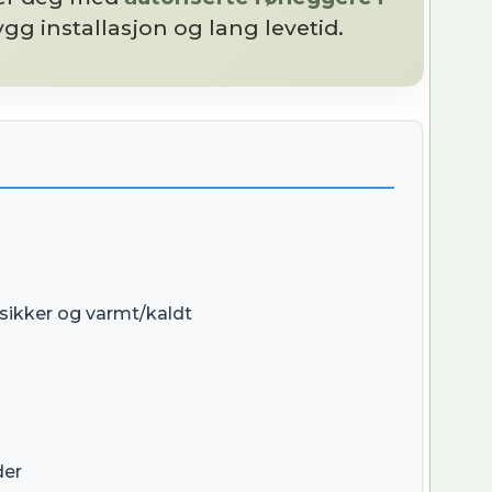
ygg installasjon og lang levetid.
tsikker og varmt/kaldt
der