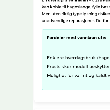
En
utendørs vannkran
– også kal
kan koble til hageslange, fylle bas
Men uten riktig type løsning risiker
unødvendige reparasjoner. Derfor er
Fordeler med vannkran ute:
Enklere hverdagsbruk (hage, 
Frostsikker modell beskytte
Mulighet for varmt og kaldt 