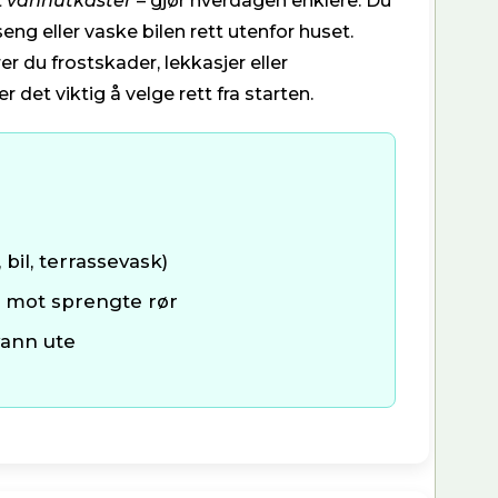
t
vannutkaster
– gjør hverdagen enklere. Du
seng eller vaske bilen rett utenfor huset.
er du frostskader, lekkasjer eller
 det viktig å velge rett fra starten.
bil, terrassevask)
r mot sprengte rør
vann ute