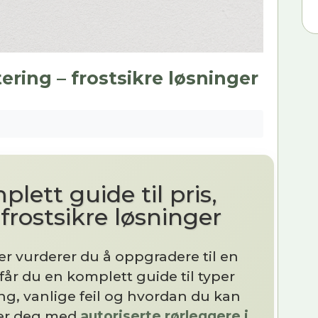
ring – frostsikre løsninger
lett guide til pris,
rostsikre løsninger
er vurderer du å oppgradere til en
 får du en komplett guide til typer
ng, vanlige feil og hvordan du kan
ler deg med
autoriserte rørleggere i