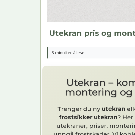
Utekran pris og monte
3 minutter å lese
Utekran – komp
montering og f
Trenger du ny
utekran
ell
frostsikker utekran
? Her
utekraner, priser, monteri
unngå frostskader. Vi kob