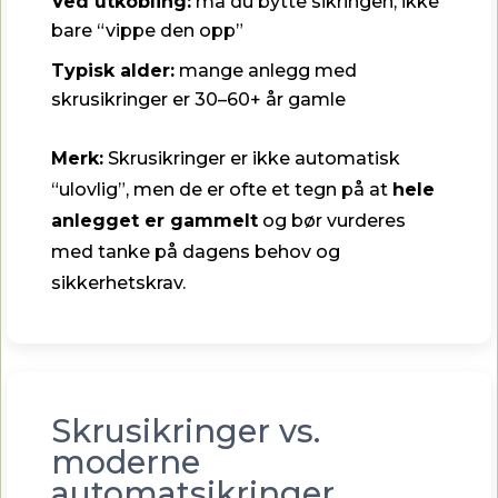
Ved utkobling:
må du bytte sikringen, ikke
bare “vippe den opp”
Typisk alder:
mange anlegg med
skrusikringer er 30–60+ år gamle
Merk:
Skrusikringer er ikke automatisk
“ulovlig”, men de er ofte et tegn på at
hele
anlegget er gammelt
og bør vurderes
med tanke på dagens behov og
sikkerhetskrav.
Skrusikringer vs.
moderne
automatsikringer