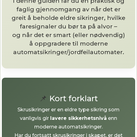
I denne guiden får du en praktisk og
faglig gjennomgang av når det er
greit å beholde eldre sikringer, hvilke
faresignaler du bør ta på alvor –
og når det er smart (eller nødvendig)
å oppgradere til moderne
automatsikringer/jordfeilautomater.
📌
Kort forklart
Skrusikringer er en eldre type sikring som
vanligvis gir
lavere sikkerhetsnivå
enn
moderne automatsikringer.
Har du fortsatt skrusikringer i skapet, er det