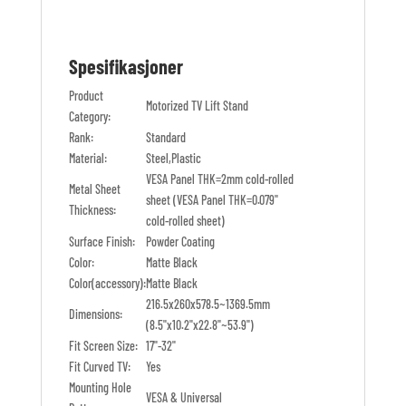
Spesifikasjoner
Product
Motorized TV Lift Stand
Category:
Rank:
Standard
Material:
Steel,Plastic
VESA Panel THK=2mm cold-rolled
Metal Sheet
sheet (VESA Panel THK=0.079"
Thickness:
cold-rolled sheet)
Surface Finish:
Powder Coating
Color:
Matte Black
Color(accessory):
Matte Black
216.5x260x578.5~1369.5mm
Dimensions:
(8.5"x10.2"x22.8"~53.9")
Fit Screen Size:
17"-32"
Fit Curved TV:
Yes
Mounting Hole
VESA & Universal