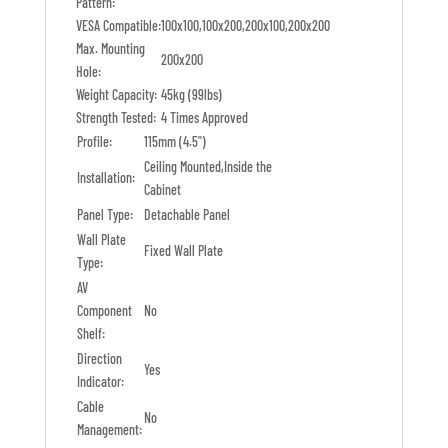
Pattern:
VESA Compatible:
100x100,100x200,200x100,200x200
Max. Mounting
200x200
Hole:
Weight Capacity:
45kg (99lbs)
Strength Tested:
4 Times Approved
Profile:
115mm (4.5")
Ceiling Mounted,Inside the
Installation:
Cabinet
Panel Type:
Detachable Panel
Wall Plate
Fixed Wall Plate
Type:
AV
Component
No
Shelf:
Direction
Yes
Indicator:
Cable
No
Management: