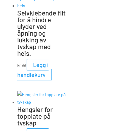
Selvklebende filt
for å hindre
ulyder ved
åpning og
lukking av
tvskap med
heis.
Legg i
kr
99
handlekurv
Hengsler for
topplate på
tvskap