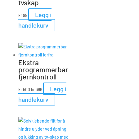
tvskap
Legg i
kr
89
handlekurv
Ekstra
programmerbar
fjernkontroll
Opprinnelig
Nåværende
Legg i
kr
500
kr
399
pris
pris
handlekurv
var:
er:
kr 500.
kr 399.