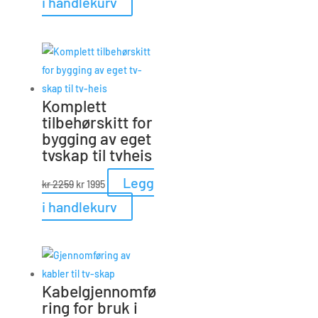
i handlekurv
var:
er:
kr 4495.
kr 3495.
Komplett
tilbehørskitt for
bygging av eget
tvskap til tvheis
Opprinnelig
Nåværende
Legg
kr
2259
kr
1995
pris
pris
i handlekurv
var:
er:
kr 2259.
kr 1995.
Kabelgjennomfø
ring for bruk i