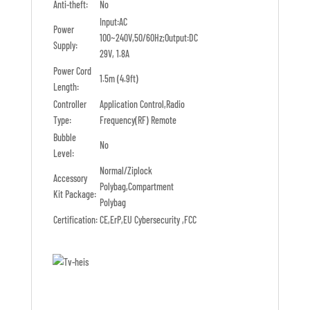
Anti-theft:
No
Input:AC
Power
100~240V,50/60Hz;Output:DC
Supply:
29V, 1.8A
Power Cord
1.5m (4.9ft)
Length:
Controller
Application Control,Radio
Type:
Frequency(RF) Remote
Bubble
No
Level:
Normal/Ziplock
Accessory
Polybag,Compartment
Kit Package:
Polybag
Certification:
CE,ErP,EU Cybersecurity ,FCC