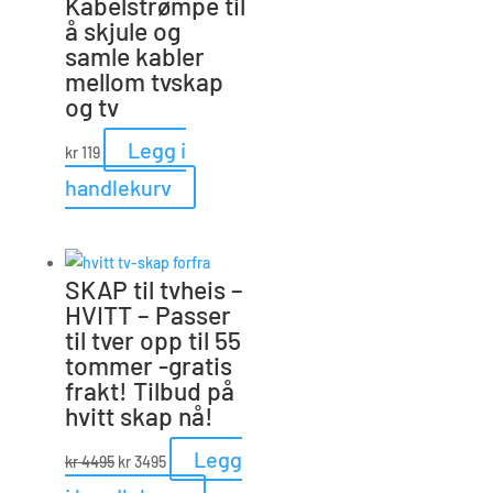
Kabelstrømpe til
å skjule og
samle kabler
mellom tvskap
og tv
Legg i
kr
119
handlekurv
SKAP til tvheis –
HVITT – Passer
til tver opp til 55
tommer -gratis
frakt! Tilbud på
hvitt skap nå!
Opprinnelig
Nåværende
Legg
kr
4495
kr
3495
pris
pris