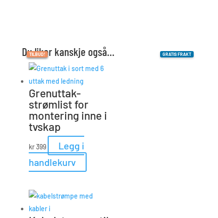
uken
i
september!
antall
Du liker kanskje også…
TILBUD!
TILBUD!
TILBUD!
GRATIS FRAKT
Grenuttak-
strømlist for
montering inne i
tvskap
Legg i
kr
399
handlekurv