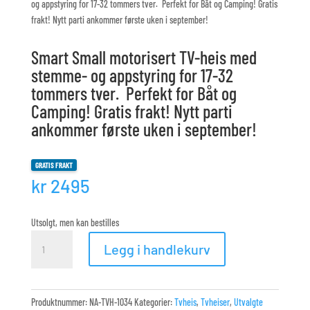
og appstyring for 17-32 tommers tver. Perfekt for Båt og Camping! Gratis
frakt! Nytt parti ankommer første uken i september!
Smart Small motorisert TV-heis med
stemme- og appstyring for 17-32
tommers tver. Perfekt for Båt og
Camping! Gratis frakt! Nytt parti
ankommer første uken i september!
GRATIS FRAKT
kr
2495
Utsolgt, men kan bestilles
Smart
Legg i handlekurv
Small
motorisert
TV-
heis
Produktnummer:
NA-TVH-1034
Kategorier:
Tvheis
,
Tvheiser
,
Utvalgte