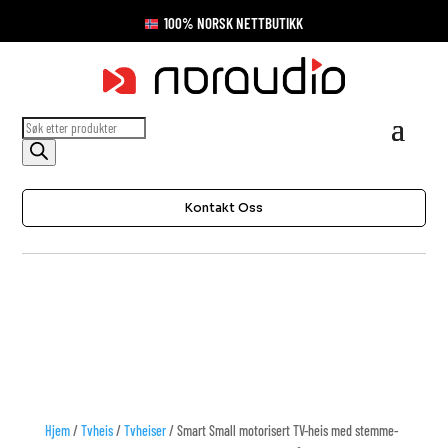
100% NORSK NETTBUTIKK
Products
search
Kontakt Oss
Hjem
/
Tvheis
/
Tvheiser
/ Smart Small motorisert TV-heis med stemme-