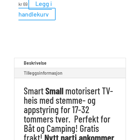
Legg i
kr
69
handlekurv
Beskrivelse
Tilleggsinformasjon
Smart
Small
motorisert TV-
heis med stemme- og
appstyring for 17-32
tommers tver. Perfekt for
Båt og Camping! Gratis
frakt!
Nytt parti ankommer