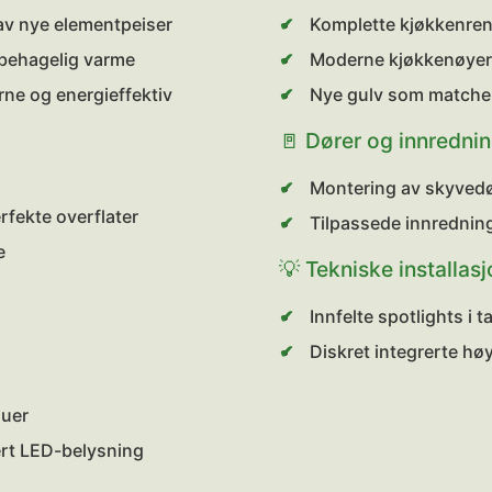
av nye elementpeiser
Komplette kjøkkenreno
r behagelig varme
Moderne kjøkkenøyer t
ne og energieffektiv
Nye gulv som matcher 
🚪 Dører og innredni
Montering av skyvedø
rfekte overflater
Tilpassede innrednin
e
💡 Tekniske installas
Innfelte spotlights i 
Diskret integrerte høy
duer
ert LED-belysning