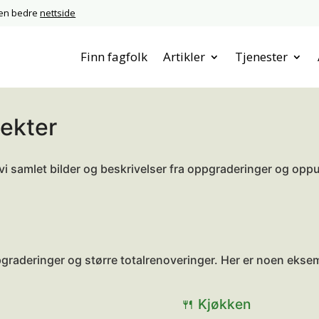
 en bedre
nettside
Finn fagfolk
Artikler
Tjenester
jekter
vi samlet bilder og beskrivelser fra oppgraderinger og oppu
raderinger og større totalrenoveringer. Her er noen eksemp
🍴 Kjøkken