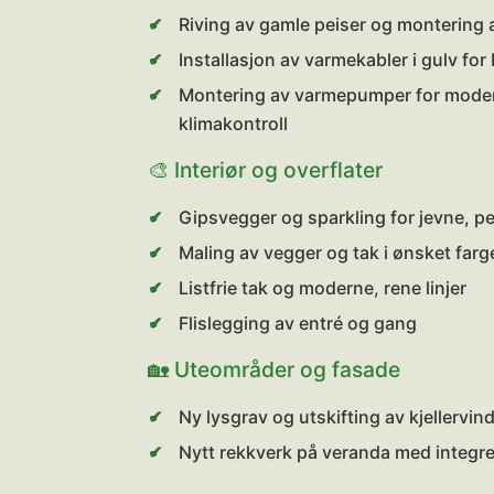
Riving av gamle peiser og montering 
Installasjon av varmekabler i gulv fo
Montering av varmepumper for moder
klimakontroll
🎨 Interiør og overflater
Gipsvegger og sparkling for jevne, pe
Maling av vegger og tak i ønsket farg
Listfrie tak og moderne, rene linjer
Flislegging av entré og gang
🏡 Uteområder og fasade
Ny lysgrav og utskifting av kjellervin
Nytt rekkverk på veranda med integr