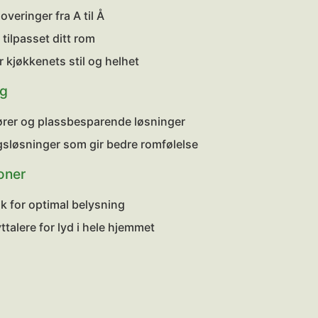
veringer fra A til Å
ilpasset ditt rom
kjøkkenets stil og helhet
ng
rer og plassbesparende løsninger
gsløsninger som gir bedre romfølelse
joner
tak for optimal belysning
ttalere for lyd i hele hjemmet