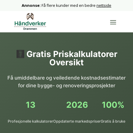
Annonse:
Få flere kunder med en bedre
nettside
🧮
Gratis Priskalkulatorer
Oversikt
Få umiddelbare og veiledende kostnadsestimater
for dine bygge- og renoveringsprosjekter
13
2026
100%
Profesjonelle kalkulatorer
Oppdaterte markedspriser
Gratis å bruke