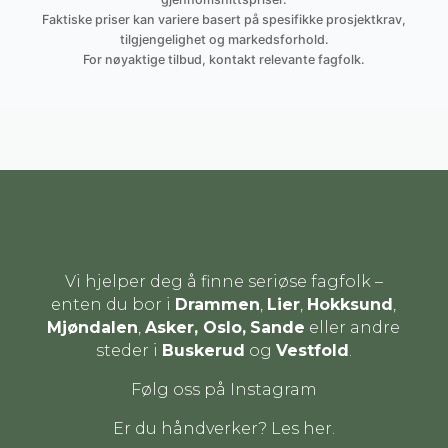
Faktiske priser kan variere basert på spesifikke prosjektkrav,
tilgjengelighet og markedsforhold.
For nøyaktige tilbud, kontakt relevante fagfolk.
Vi hjelper deg å finne seriøse fagfolk –
enten du bor i
Drammen
,
Lier
,
Hokksund
,
Mjøndalen
,
Asker, Oslo,
Sande
eller andre
steder i
Buskerud
og
Vestfold
.
Følg oss på Instagram
Er du håndverker? Les her.