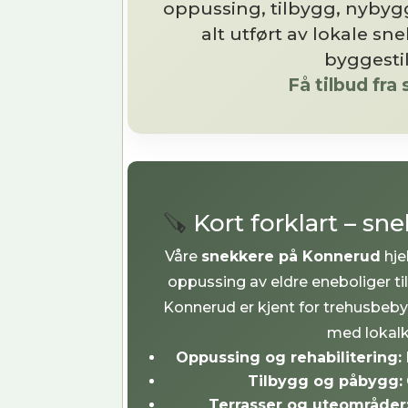
oppussing, tilbygg, nybyg
alt utført av lokale s
byggesti
Få tilbud fr
🪚
Kort forklart – s
Våre
snekkere på Konnerud
hje
oppussing av eldre eneboliger til
Konnerud er kjent for trehusbebyg
med lokalk
Oppussing og rehabilitering:
Tilbygg og påbygg:
Terrasser og uteområder