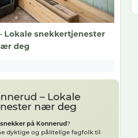
 Lokale snekkertjenester
ær deg
nnerud – Lokale
enester nær deg
snekker på Konnerud
?
e dyktige og pålitelige fagfolk til