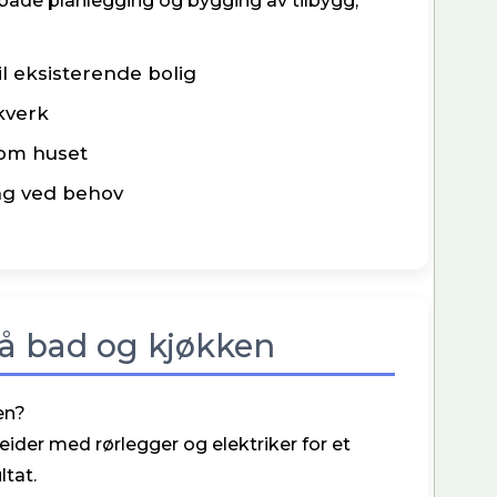
både planlegging og bygging av tilbygg,
l eksisterende bolig
kverk
som huset
ng ved behov
på bad og kjøkken
en?
ider med rørlegger og elektriker for et
ltat.