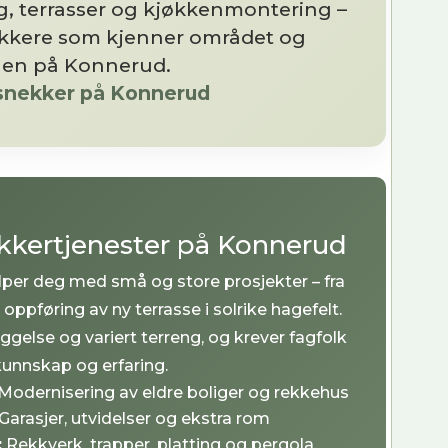
g, terrasser og kjøkkenmontering –
nekkere som kjenner området og
len på Konnerud.
a snekker på Konnerud
nekkertjenester på Konnerud
lper deg med små og store prosjekter – fra
 oppføring av ny terrasse i solrike hagefelt.
gelse og variert terreng, og krever fagfolk
unnskap og erfaring.
Modernisering av eldre boliger og rekkehus
Garasjer, utvidelser og ekstra rom
:
Rekkverk, trapper, platting og pergola