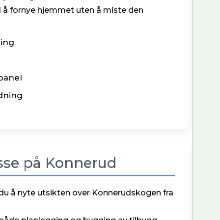
 å fornye hjemmet uten å miste den
ning
 panel
edning
asse på Konnerud
 du å nyte utsikten over Konnerudskogen fra