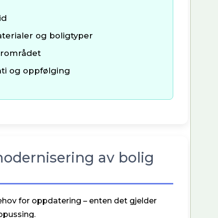
id
terialer og boligtyper
ærområdet
ti og oppfølging
odernisering av bolig
hov for oppdatering – enten det gjelder
oppussing.