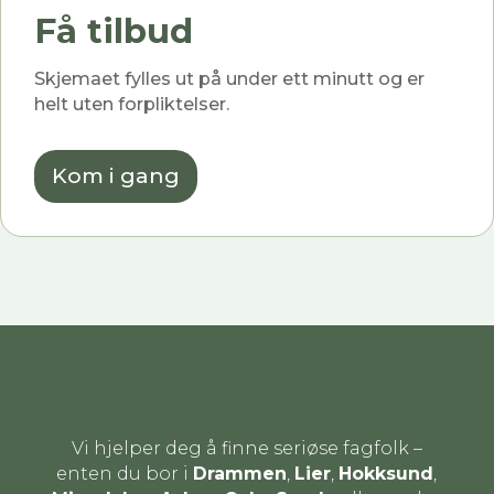
Få tilbud
Skjemaet fylles ut på under ett minutt og er
helt uten forpliktelser.
Kom i gang
Vi hjelper deg å finne seriøse fagfolk –
enten du bor i
Drammen
,
Lier
,
Hokksund
,