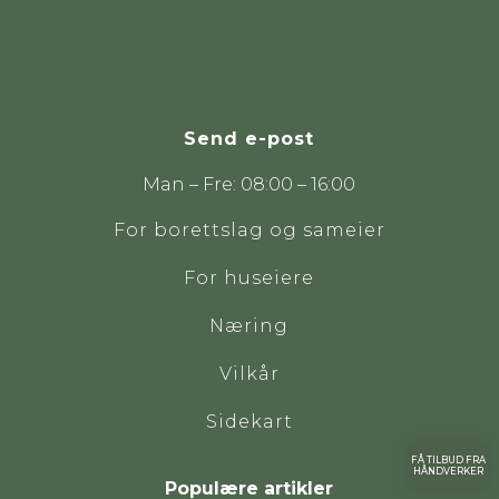
Send e-post
Man – Fre: 08:00 – 16:00
For borettslag og sameier
For huseiere
Næring
Vilkår
Sidekart
FÅ TILBUD FRA
HÅNDVERKER
Populære artikler