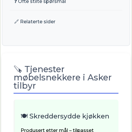
❓ Ofte stilte spørsmål
🔗 Relaterte sider
🪚 Tjenester
møbelsnekkere i Asker
tilbyr
🍽️ Skreddersydde kjøkken
Produsert etter mål – tilpasset