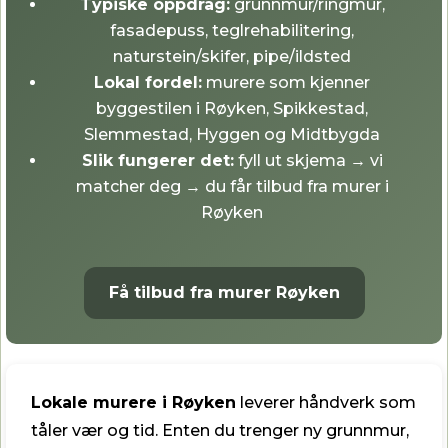
Typiske oppdrag:
grunnmur/ringmur,
fasadepuss, teglrehabilitering,
naturstein/skifer, pipe/ildsted
Lokal fordel:
murere som kjenner
byggestilen i Røyken, Spikkestad,
Slemmestad, Hyggen og Midtbygda
Slik fungerer det:
fyll ut skjema → vi
matcher deg → du får tilbud fra murer i
Røyken
Få tilbud fra murer Røyken
Lokale murere i Røyken
leverer håndverk som
tåler vær og tid. Enten du trenger ny grunnmur,