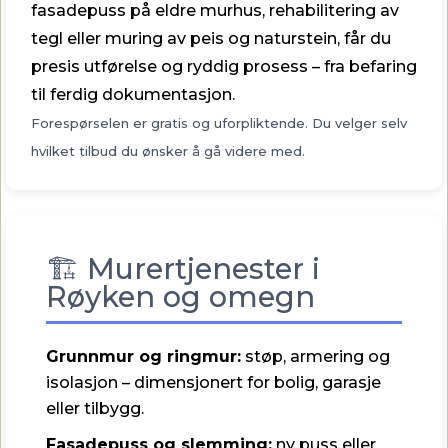
fasadepuss på eldre murhus, rehabilitering av
tegl eller muring av peis og naturstein, får du
presis utførelse og ryddig prosess – fra befaring
til ferdig dokumentasjon.
Forespørselen er gratis og uforpliktende. Du velger selv
hvilket tilbud du ønsker å gå videre med.
🏗️ Murertjenester i
Røyken og omegn
Grunnmur og ringmur:
støp, armering og
isolasjon – dimensjonert for bolig, garasje
eller tilbygg.
Fasadepuss og slemming:
ny puss eller