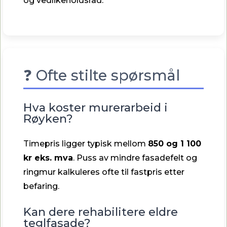
og vedlikeholdsråd.
❓ Ofte stilte spørsmål
Hva koster murerarbeid i
Røyken?
Timepris ligger typisk mellom
850 og 1 100
kr eks. mva
. Puss av mindre fasadefelt og
ringmur kalkuleres ofte til fastpris etter
befaring.
Kan dere rehabilitere eldre
teglfasade?