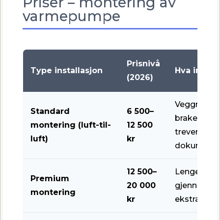
Priser – montering av
varmepumpe
Prisnivå
Type installasjon
Hva inngå
(2026)
Veggmonter
Standard
6 500–
brakett, inn
montering (luft-til-
12 500
treverk/let
luft)
kr
dokumenta
12 500–
Lenger rørs
Premium
20 000
gjennom mu
montering
kr
ekstra tilp