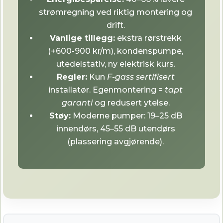
strømregning ved riktig montering og
drift.
Vanlige tillegg:
ekstra rørstrekk
(+600-900 kr/m), kondenspumpe,
utedelstativ, ny elektrisk kurs.
Regler:
Kun
F-gass sertifisert
installatør. Egenmontering =
tapt
garanti
og redusert ytelse.
Støy:
Moderne pumper: 19–25 dB
innendørs, 45–55 dB utendørs
(plassering avgjørende).