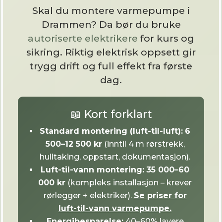
Skal du montere varmepumpe i
Drammen? Da bør du bruke
autoriserte elektrikere
for kurs og
sikring. Riktig elektrisk oppsett gir
trygg drift og full effekt fra første
dag.
📖 Kort forklart
Standard montering (luft-til-luft):
6
500–12 500 kr
(inntil 4 m rørstrekk,
hulltaking, oppstart, dokumentasjon).
Luft-til-vann montering:
35 000–60
000 kr
(kompleks installasjon – krever
rørlegger + elektriker).
Se priser for
luft-til-vann varmepumpe.
Energibesparelse:
40–60% lavere