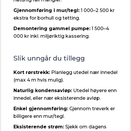
Gjennomføring i mur/tegl:
1 000–2 500 kr
ekstra for borhull og tetting.
Demontering gammel pumpe:
1 500–4
000 kr inkl. miljøriktig kassering.
Slik unngår du tillegg
Kort rørstrekk:
Planlegg utedel nær innedel
(max 4 m hvis mulig).
Naturlig kondensavløp:
Utedel høyere enn
innedel, eller nær eksisterende avløp.
Enkel gjennomføring:
Gjennom treverk er
billigere enn mur/tegl.
Eksisterende strøm:
Sjekk om dagens